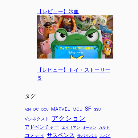
【レビュー】氷血
【レビュー】トイ・ストーリー
５
タグ
SF
MARVEL
MCU
DC
SSU
A24
DCU
アクション
Vシネクスト
アドベンチャー
エイリアン
カルト
オーメン
サスペンス
コメディ
サバイバル
スパイ