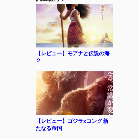
c
e
ai
e
l
b
o
o
k
【レビュー】モアナと伝説の海
２
【レビュー】ゴジラxコング 新
たなる帝国