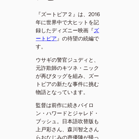
『ズートピア２』は、2016
年に世界中で大ヒットを記
録したディズニー映画『
ズ
ートピア
』の待望の続編で
す。
ウサギの警官ジュディと、
元詐欺師のキツネ・ニック
が再びタッグを組み、ズー
トピアの新たな事件に挑む
物語となっています。
監督は前作に続きバイロ
ン・ハワードとジャレド・
ブッシュ。日本語吹替版も
上戸彩さん、森川智之さん
らおなじみの声優陣が帰っ