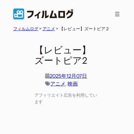
内
容
を
フィルムログ
>
アニメ
>
【レビュー】ズートピア２
ス
キ
ッ
【レビュー】
プ
ズートピア２
2025年12月07日
アニメ
, 
映画
アフィリエイト広告を利用してい
ます