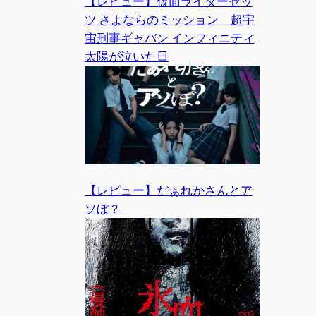
【レビュー】仮面ライダーゼッ
ツ さよならのミッション 超宇
宙刑事ギャバン インフィニティ
太陽が泣いた日
【レビュー】だぁれかさんとア
ソぼ？