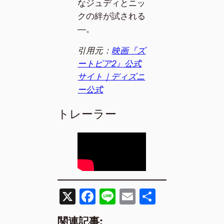
なジュディとニッ
クの絆が試される
―。
引用元：
映画『ズ
ートピア2』公式
サイト｜ディズニ
ー公式
トレーラー
X
F
Li
E
共
a
n
m
有
関連記事: