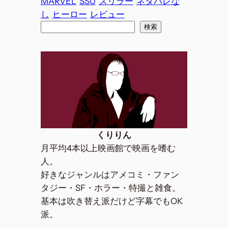
MARVEL
SSU
スリラー
ネタバレな
し
ヒーロー
レビュー
検
検索
索
くりりん
月平均4本以上映画館で映画を嗜む
人。
好きなジャンルはアメコミ・ファン
タジー・SF・ホラー・特撮と雑食。
基本は吹き替え派だけど字幕でもOK
派。