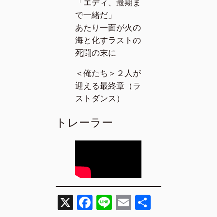
「エディ、最期ま
で一緒だ」
あたり一面が火の
海と化すラストの
死闘の末に
＜俺たち＞２人が
迎える最終章（ラ
ストダンス）
トレーラー
X
F
Li
E
共