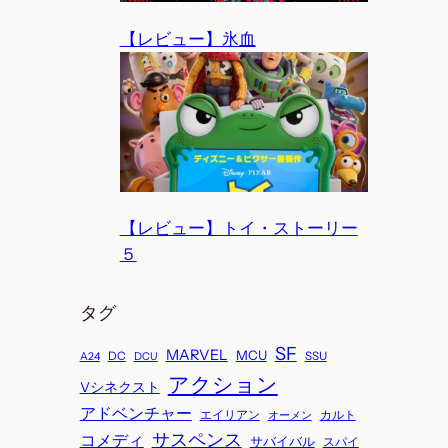
【レビュー】氷血
【レビュー】トイ・ストーリー
５
タグ
SF
MARVEL
MCU
DC
SSU
A24
DCU
アクション
Vシネクスト
アドベンチャー
エイリアン
カルト
オーメン
サスペンス
コメディ
サバイバル
スパイ