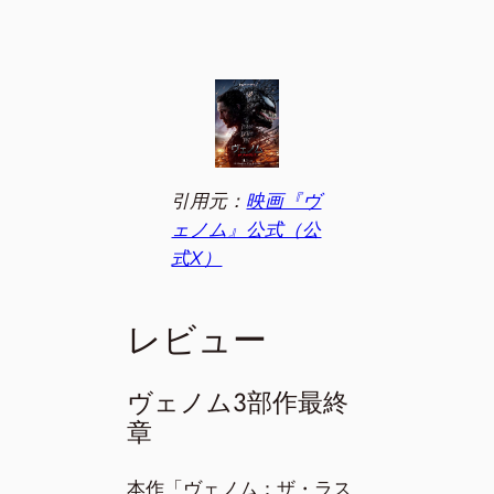
引用元：
映画『ヴ
ェノム』公式（公
式X）
レビュー
ヴェノム3部作最終
章
本作「ヴェノム：ザ・ラス