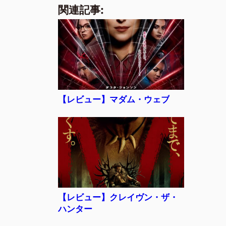
a
n
m
有
関連記事:
c
e
ai
e
l
b
o
o
k
【レビュー】マダム・ウェブ
【レビュー】クレイヴン・ザ・
ハンター