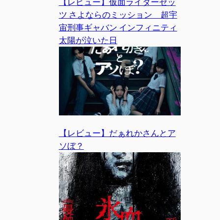
【レビュー】仮面ライダーゼッ
ツ さよならのミッション 超宇
宙刑事ギャバン インフィニティ
太陽が泣いた日
【レビュー】だぁれかさんとア
ソぼ？