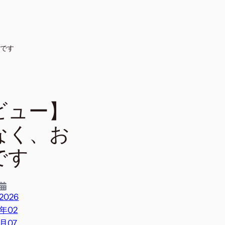
です
ビュー】
なく、お
です
2026
年02
月07