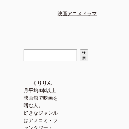
映画
アニメ
ドラマ
検
検
索
索
くりりん
月平均4本以上
映画館で映画を
嗜む人。
好きなジャンル
はアメコミ・フ
ァンタジー・