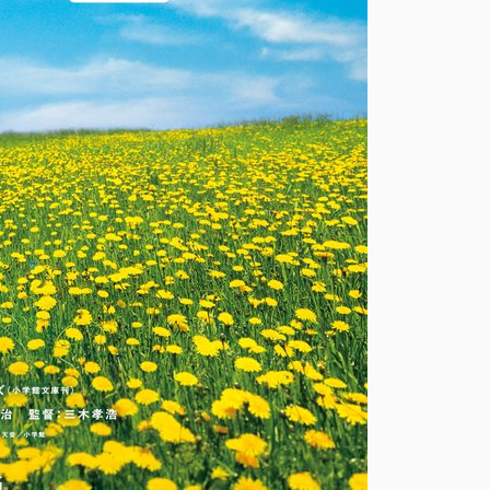
【レビュ
ー】ロング
ウォーク
タグ
DC
A24
DCU
MARVEL
MCU
SF
SSU
Vシネクスト
アクション
アドベンチャー
エイリアン
オーメン
コメディ
カルト