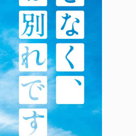
【レビュ
ー】氷血
【レビュ
ー】トイ・
ストーリー
５
【レビュ
ー】口に関
するアンケ
ート