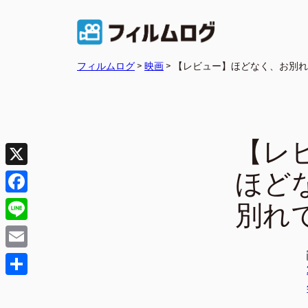
内
容
を
フィルムログ
>
映画
>
【レビュー】ほどなく、お別れ
ス
キ
ッ
プ
【レ
ほど
X
別れ
Facebook
Line
Email
共