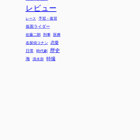
レビュー
予習・復習
レース
仮面ライダー
刑事
佐藤二朗
医療
恋愛
名探偵コナン
歴史
日常
時代劇
海
特撮
清水崇