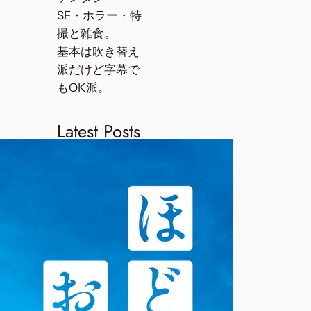
SF・ホラー・特
撮と雑食。
基本は吹き替え
派だけど字幕で
もOK派。
Latest Posts
【レビュ
ー】だぁれ
かさんとア
ソぼ？