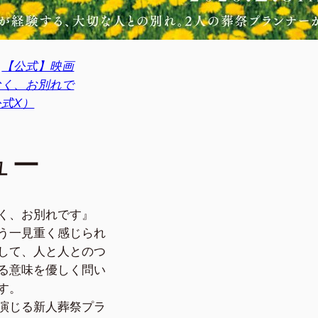
：
【公式】映画
なく、お別れで
式X）
ュー
く、お別れです』
う一見重く感じられ
して、人と人とのつ
る意味を優しく問い
す。
演じる新人葬祭プラ