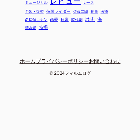
レビュー
ミュージカル
レース
仮面ライダー
予習・復習
刑事
佐藤二朗
医療
歴史
海
恋愛
日常
時代劇
名探偵コナン
特撮
清水崇
ホーム
プライバシーポリシー
お問い合わせ
© 2024
フィルムログ